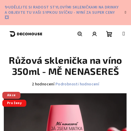
Přejít
✨UDĚLEJTE SI RADOST STYLOVÝMI SKLENIČKAMI NA DRINKY
na
A OBJEVTE TU VAŠI SYPKOU SVÍČKU - NYNÍ ZA SUPER CENY
obsah
💥
Nákupní
Hledat
Přihlášení
Růžová sklenička na víno
košík
350ml - MĚ NENASEREŠ
Průměrné
2 hodnocení
Podrobnosti hodnocení
hodnocení
Akce
produktu
je
Pro ženy
5,0
z
5
hvězdiček.