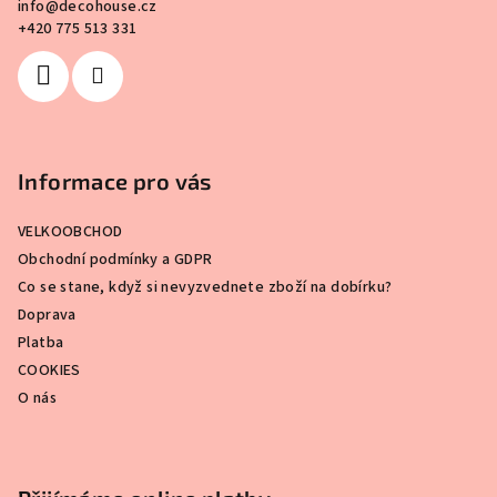
info
@
decohouse.cz
t
+420 775 513 331
í
Informace pro vás
VELKOOBCHOD
Obchodní podmínky a GDPR
Co se stane, když si nevyzvednete zboží na dobírku?
Doprava
Platba
COOKIES
O nás