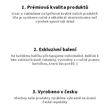
1. Prémiová kvalita produktů
U nás si zakládáme na špičkové kvalitě našich produktů.
Vše je vyrobeno ručně a několikrát zkontrolováno než
výrobek opustí náš sklad
2. Exkluzivní balení
Ke každému balíčku přistupujeme individuálně. Balíček k
Vám odchází krásně zabalený, vyvoněný a s ručně psanou
kartičkou, která Vás potěší :)
3. Vyrobeno v česku
Všechny naše produkty vyrábíme výhradně na území
české republiky