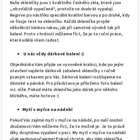
Naše skleničky jsou z kvalitního českého skla, které jsou
,,obzvláště vypečené“, protože se dvakrát vypalují.
Nejprve po nástřiku speciální kvalitní barvou a po druhé, kdy
se fixuje text na skleničku. Každá sklenička projde
několikrát lidskou rukou, jak při samotné výrobě tak při
balení. Proto s hrdostí můžeme říct, že je to ruční práce,
která udělá všem radost.
U nás vždy dárkové balení :)
Objednávka Vám přijde ve vyvoněné krabici, kde po jejím
otevření najdete dárkově zabalené skleničky s ručně
psaným vzkazem pro Vás. Dárkové balení rozlišujeme na
dámské a pánské. Pro představu je přiloženo foto balení
viz. níže. Pokud máte skleničku jako dárek pro někoho
blízkého, máte hotovo :)
Mytí v myčce na nádobí
Pokud Vás zajímá mytí v myčce na nádobí, po naší osobní
zkušenosti Vám můžeme říct, že to možné je. Je to právě
díky dvojitému vypálení v peci. My mytí v myčce na nádobí
však nedoporučujeme! Pokud chcete, aby Vám sklenička