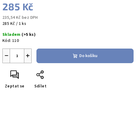
285 Kč
235,54 Kč bez DPH
Měrná
285 Kč / 1 ks
cena:
Skladem
(>5 ks)
Kód:
110
−
+
Do košíku
Zeptat se
Sdílet