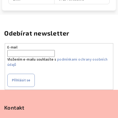
Odebírat newsletter
E-mail
Vložením e-mailu souhlasíte s
podmínkami ochrany osobních
údajů
Přihlásit se
Z
á
p
Kontakt
a