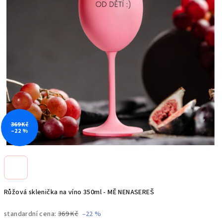
369 Kč
–22 %
Růžová sklenička na víno 350ml - MĚ NENASEREŠ
standardní cena:
369 Kč
–22 %