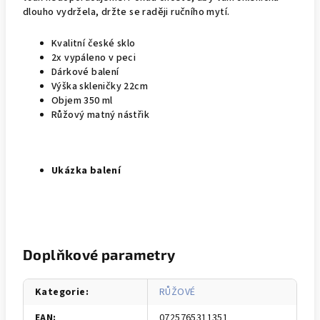
dlouho vydržela, držte se raději ručního mytí.
Kvalitní české sklo
2x vypáleno v peci
Dárkové balení
Výška skleničky 22cm
Objem 350 ml
Růžový matný nástřik
Ukázka balení
Doplňkové parametry
Kategorie
:
RŮŽOVÉ
EAN
:
0725765311351