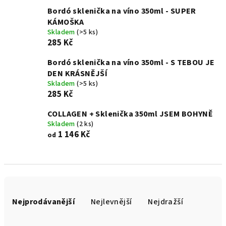
Bordó sklenička na víno 350ml - SUPER
KÁMOŠKA
Skladem
(>5 ks)
285 Kč
Bordó sklenička na víno 350ml - S TEBOU JE
DEN KRÁSNĚJŠÍ
Skladem
(>5 ks)
285 Kč
COLLAGEN + Sklenička 350ml JSEM BOHYNĚ
Skladem
(2 ks)
1 146 Kč
od
Ř
a
Nejprodávanější
Nejlevnější
Nejdražší
z