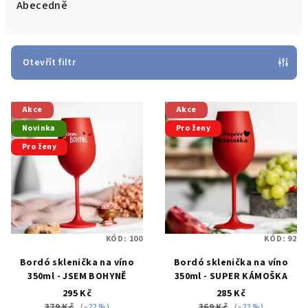
e
Abecedně
n
í
p
Otevřít filtr
r
V
o
Akce
Akce
ý
d
Novinka
Pro ženy
p
u
Pro ženy
i
k
s
t
p
ů
r
o
KÓD:
100
KÓD:
92
d
Bordó sklenička na víno
Bordó sklenička na víno
u
350ml - JSEM BOHYNĚ
350ml - SUPER KÁMOŠKA
k
295 Kč
285 Kč
379 Kč
369 Kč
(–22 %)
(–22 %)