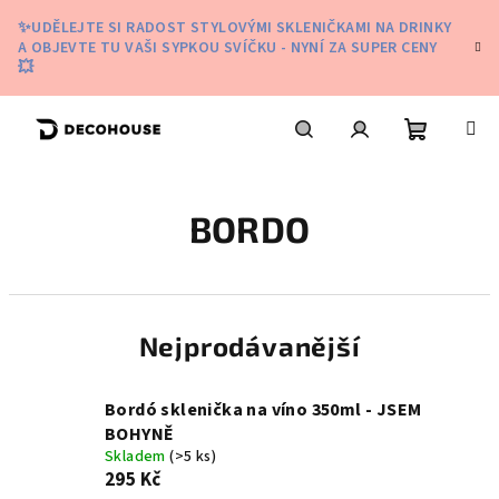
Přejít
✨UDĚLEJTE SI RADOST STYLOVÝMI SKLENIČKAMI NA DRINKY
na
A OBJEVTE TU VAŠI SYPKOU SVÍČKU - NYNÍ ZA SUPER CENY
obsah
💥
Nákupní
Hledat
Přihlášení
BORDO
košík
Nejprodávanější
Bordó sklenička na víno 350ml - JSEM
BOHYNĚ
Skladem
(>5 ks)
295 Kč