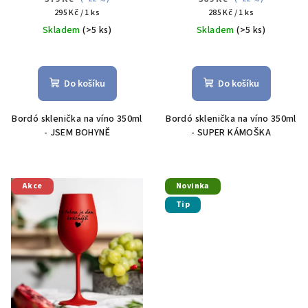
t
Měrná
Měrná
295 Kč / 1 ks
285 Kč / 1 ks
ů
cena:
cena:
Skladem
(>5 ks)
Skladem
(>5 ks)
Průměrné
Průměrné
hodnocení
hodnocení
produktu
produktu
Do košíku
Do košíku
je
je
5,0
5,0
Bordó sklenička na víno 350ml
Bordó sklenička na víno 350ml
z
z
- JSEM BOHYNĚ
- SUPER KÁMOŠKA
5
5
hvězdiček.
hvězdiček.
Akce
Novinka
Tip