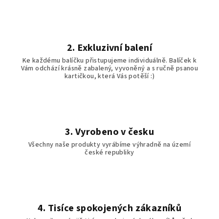
k
y
v
ý
2. Exkluzivní balení
p
i
Ke každému balíčku přistupujeme individuálně. Balíček k
Vám odchází krásně zabalený, vyvoněný a s ručně psanou
s
kartičkou, která Vás potěší :)
u
3. Vyrobeno v česku
Všechny naše produkty vyrábíme výhradně na území
české republiky
4. Tisíce spokojených zákazníků