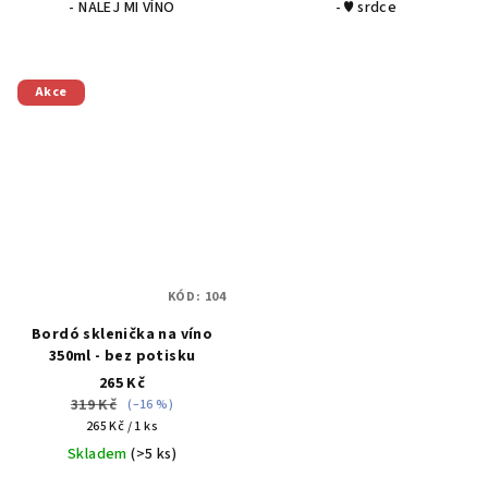
- NALEJ MI VÍNO
- ♥ srdce
5
hvězdiček.
Akce
KÓD:
104
Bordó sklenička na víno
350ml - bez potisku
265 Kč
319 Kč
(–16 %)
Měrná
265 Kč / 1 ks
cena:
Skladem
(>5 ks)