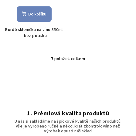
Do košíku
Bordó sklenička na víno 350ml
- bez potisku
7
položek celkem
O
v
l
á
d
a
c
í
1. Prémiová kvalita produktů
p
U nás si zakládáme na špičkové kvalitě našich produktů.
r
Vše je vyrobeno ručně a několikrát zkontrolováno než
v
výrobek opustí náš sklad