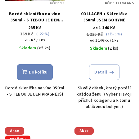
KÓD:
98
KÓD:
171/MAN5
Bordó sklenička na víno
COLLAGEN + Sklenička
350ml - S TEBOU JE DEN
350ml JSEM BOHYNĚ
KRÁSNĚJŠÍ
285 Kč
1 146 Kč
od
369 Kč
(–22 %)
1 225 Kč
(až –6 %)
Měrná
285 Kč / 1 ks
Měrná
od 1 146 Kč / 1 ks
cena:
cena:
Skladem
(>5 ks)
Skladem
(2 ks)
Průměrné
Průměrné
hodnocení
hodnocení
produktu
produktu
Do košíku
Detail
je
je
5,0
5,0
Bordó sklenička na víno 350ml
Skvělý dárek, který potěší
z
z
- S TEBOU JE DEN KRÁSNĚJŠÍ
každou ženu :) Vyber si svoji
5
5
příchuť kolagenu a k tomu
hvězdiček.
hvězdiček.
oblíbenou bohyni :)
Akce
Akce