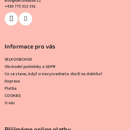
info
@
decohouse.cz
t
+420 775 513 331
í
Informace pro vás
VELKOOBCHOD
Obchodní podmínky a GDPR
Co se stane, když si nevyzvednete zboží na dobírku?
Doprava
Platba
COOKIES
O nás
Přijímáme online platby