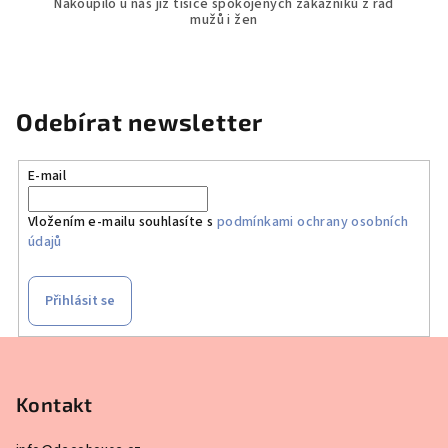
Nakoupilo u nás již tisíce spokojených zákazníků z řad
mužů i žen
Odebírat newsletter
E-mail
Vložením e-mailu souhlasíte s
podmínkami ochrany osobních
údajů
Přihlásit se
Z
á
p
Kontakt
a