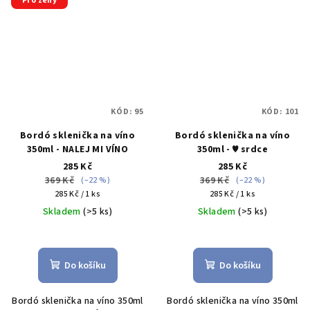
Pro ženy
KÓD:
95
KÓD:
101
Bordó sklenička na víno
Bordó sklenička na víno
350ml - NALEJ MI VÍNO
350ml - ♥ srdce
285 Kč
285 Kč
369 Kč
369 Kč
(–22 %)
(–22 %)
Měrná
Měrná
285 Kč / 1 ks
285 Kč / 1 ks
cena:
cena:
Skladem
(>5 ks)
Skladem
(>5 ks)
Průměrné
hodnocení
produktu
Do košíku
Do košíku
je
5,0
Bordó sklenička na víno 350ml
Bordó sklenička na víno 350ml
z