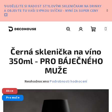
Přejít
✨UDĚLEJTE SI RADOST STYLOVÝMI SKLENIČKAMI NA DRINKY
na
A OBJEVTE TU VAŠI SYPKOU SVÍČKU - NYNÍ ZA SUPER CENY
obsah
💥
Nákupní
Hledat
Přihlášení
Černá sklenička na víno
košík
350ml - PRO BÁJEČNÉHO
MUŽE
Průměrné
Neohodnoceno
Podrobnosti hodnocení
hodnocení
Akce
produktu
je
Pro muže
0,0
z
5