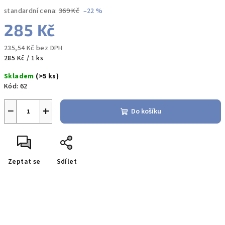
standardní cena:
369 Kč
–22 %
285 Kč
235,54 Kč bez DPH
Měrná
285 Kč / 1 ks
cena:
Skladem
(>5 ks)
Kód:
62
−
+
Do košíku
Zeptat se
Sdílet