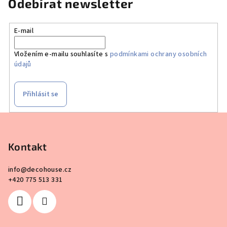
Odebírat newsletter
E-mail
Vložením e-mailu souhlasíte s
podmínkami ochrany osobních
údajů
Přihlásit se
Z
á
p
Kontakt
a
info
@
decohouse.cz
t
+420 775 513 331
í