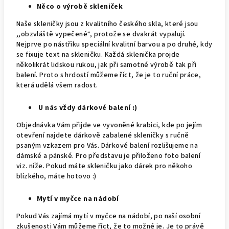
Něco o výrobě skleniček
Naše skleničky jsou z kvalitního českého skla, které jsou
,,obzvláště vypečené“, protože se dvakrát vypalují.
Nejprve po nástřiku speciální kvalitní barvou a po druhé, kdy
se fixuje text na skleničku. Každá sklenička projde
několikrát lidskou rukou, jak při samotné výrobě tak při
balení. Proto s hrdostí můžeme říct, že je to ruční práce,
která udělá všem radost.
U nás vždy dárkové balení :)
Objednávka Vám přijde ve vyvoněné krabici, kde po jejím
otevření najdete dárkově zabalené skleničky s ručně
psaným vzkazem pro Vás. Dárkové balení rozlišujeme na
dámské a pánské. Pro představu je přiloženo foto balení
viz. níže. Pokud máte skleničku jako dárek pro někoho
blízkého, máte hotovo :)
Mytí v myčce na nádobí
Pokud Vás zajímá mytí v myčce na nádobí, po naší osobní
zkušenosti Vám můžeme říct, že to možné je. Je to právě