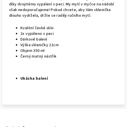
díky dvojitému vypálení v peci. My mytí v myčce na nádobí
však nedoporučujeme! Pokud chcete, aby Vám sklenička
dlouho vydržela, držte se raději ručního mytí.
Kvalitní české sklo
2x vypáleno v peci
Dárkové balení
Výška skleničky 22cm
Objem 350 ml
Černý matný nástřik
Ukázka balení