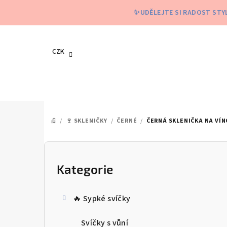
Přejít
✨UDĚLEJTE SI RADOST STYL
na
obsah
CZK
/
🍷 SKLENIČKY
/
ČERNÉ
/
ČERNÁ SKLENIČKA NA VÍN
DOMŮ
P
o
Kategorie
Přeskočit
kategorie
s
🔥 Sypké svíčky
t
Svíčky s vůní