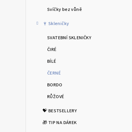
r
a
Svíčky bez vůně
n
🍷 Skleničky
n
SVATEBNÍ SKLENIČKY
í
ČIRÉ
p
BÍLÉ
a
ČERNÉ
n
BORDO
e
RŮŽOVÉ
l
💝 BESTSELLERY
🎁 TIP NA DÁREK