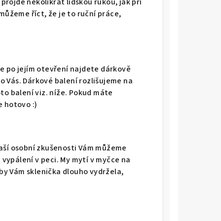
 projde několikrát lidskou rukou, jak při
můžeme říct, že je to ruční práce,
e po jejím otevření najdete dárkově
 Vás. Dárkové balení rozlišujeme na
to balení viz. níže. Pokud máte
e hotovo :)
naší osobní zkušenosti Vám můžeme
u vypálení v peci. My mytí v myčce na
y Vám sklenička dlouho vydržela,