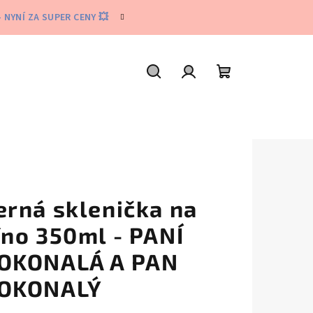
 NYNÍ ZA SUPER CENY 💥
Hledat
Přihlášení
Nákupní
košík
erná sklenička na
íno 350ml - PANÍ
OKONALÁ A PAN
OKONALÝ