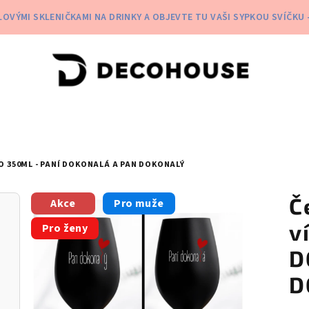
OVÝMI SKLENIČKAMI NA DRINKY A OBJEVTE TU VAŠI SYPKOU SVÍČKU -
O 350ML - PANÍ DOKONALÁ A PAN DOKONALÝ
Č
Akce
Pro muže
v
Pro ženy
D
D