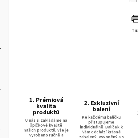
Ti
- JSEM BOHYNĚ
vnitř balení
tů uvnitř balení
1. Prémiová
2. Exkluzivní
kvalita
balení
produktů
Ke každému balíčku
U nás si zakládáme na
přistupujeme
špičkové kvalitě
individuálně. Balíček k
tů uvnitř balení
našich produktů. Vše je
Vám odchází krásně
vyrobeno ručně a
zabalený, vyvoněný a s