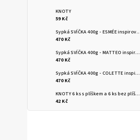
KNOTY
59 Kč
Sypká SVÍČKA 400g - ESMÉE inspirovaná parfémem. Obsahuje sadu kno
470 Kč
Sypká SVÍČKA 400g - MATTEO inspirovaná parfémem. Obsahuje sadu knotů uvnitř balení
470 Kč
Sypká SVÍČKA 400g - COLETTE inspirovaná parfémem. Obsahuje sadu knotů uvnitř balení
470 Kč
KNOTY 6 ks s plíškem a 6 ks bez plíšku - velikost 6 cm
42 Kč