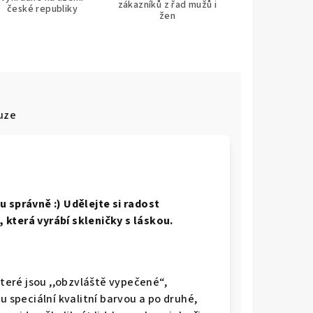
zákazníků z řad mužů i
české republiky
žen
uze
u správně :) Udělejte si radost
 která vyrábí skleničky s láskou.
které jsou ,,obzvláště vypečené“,
u speciální kvalitní barvou a po druhé,