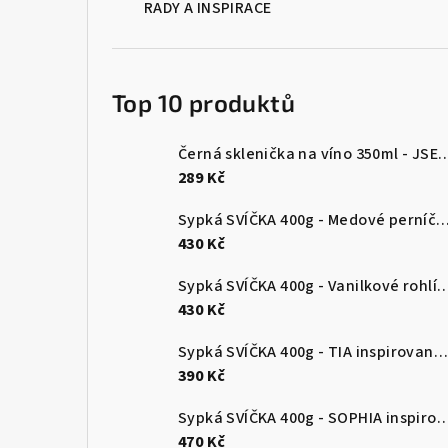
RADY A INSPIRACE
Top 10 produktů
Černá sklenička na víno 350ml 
289 Kč
Sypká SVÍČKA 400g - Medové perníčky. Obsahuje sadu knotů u
430 Kč
Sypká SVÍČKA 400g - Vanilkové rohlíčky. Obsahuje sadu kno
430 Kč
Sypká SVÍČKA 400g - TIA inspirovaná parfémem. Obsahuje sadu knotů uvnitř balení
390 Kč
Sypká SVÍČKA 400g - SOPHIA inspirovaná parfémem. Obsahuje sadu kno
470 Kč