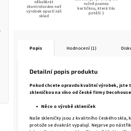
několikrát
ručně psanou
zkontrolováno než
kartičkou, která Vás
výrobek opustí náš
potěší :)
sklad
tů uvnitř balení
Popis
Hodnocení (1)
Disk
Detailní popis produktu
Pokud chcete opravdu kvalitní výrobek, jste t
skleničkou na víno od české firmy Decohouse,
Něco o výrobě skleniček
Naše skleničky jsou z kvalitního českého skla, 
protože se dvakrát vypalují. Nejprve po nástřik