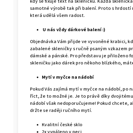
kdy se fixuje text na skleničku. Každá sklenička
samotné výrobě tak při balení. Proto s hrdostí 
která udělá všem radost.
U nás vždy dárkové balení :)
Objednávka Vám přijde ve vyvoněné krabici, kd
zabalené skleničky s ručně psaným vzkazem pro
dámské a pánské. Pro představu je přiloženo fo
skleničku jako dárek pro někoho blízkého, mát
Mytí v myčce na nádobí
Pokud Vás zajímá mytí v myčce na nádobí, po 
říct, že to možné je. Je to právě díky dvojitém
nádobí však nedoporučujeme! Pokud chcete, ab
držte se raději ručního mytí.
Kvalitní české sklo
2x vypáleno v peci