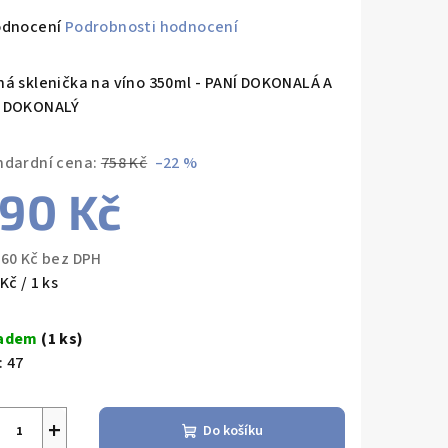
měrné
odnocení
Podrobnosti hodnocení
nocení
duktu
ná sklenička na víno 350ml - PANÍ DOKONALÁ A
 DOKONALÝ
ndardní cena:
758 Kč
–22 %
90 Kč
zdiček.
,60 Kč bez DPH
ná
Kč / 1 ks
a:
ladem
(1 ks)
:
47
+
Do košíku