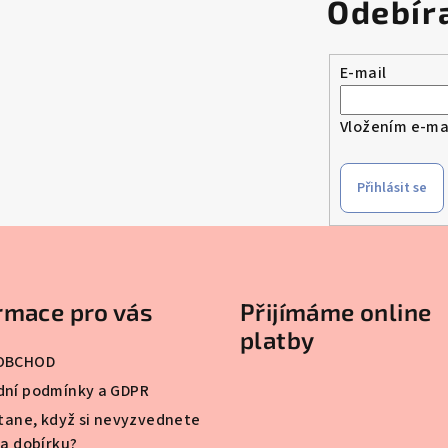
Odebír
E-mail
Vložením e-mai
Přihlásit se
rmace pro vás
Přijímáme online
platby
OBCHOD
ní podmínky a GDPR
stane, když si nevyzvednete
na dobírku?