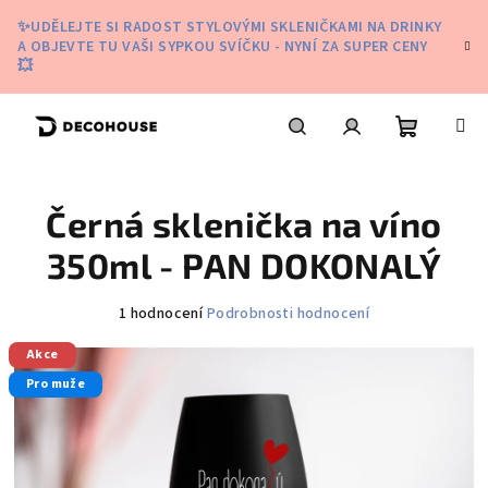
Přejít
✨UDĚLEJTE SI RADOST STYLOVÝMI SKLENIČKAMI NA DRINKY
na
A OBJEVTE TU VAŠI SYPKOU SVÍČKU - NYNÍ ZA SUPER CENY
obsah
💥
Nákupní
Hledat
Přihlášení
Černá sklenička na víno
košík
350ml - PAN DOKONALÝ
Průměrné
1 hodnocení
Podrobnosti hodnocení
hodnocení
Akce
produktu
je
Pro muže
5,0
z
5
hvězdiček.