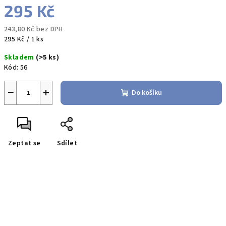
295 Kč
243,80 Kč bez DPH
Měrná
295 Kč / 1 ks
cena:
Skladem
(>5 ks)
Kód:
56
−
+
Do košíku
Zeptat se
Sdílet