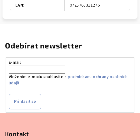
EAN
:
0725765311276
Odebírat newsletter
E-mail
Vložením e-mailu souhlasíte s
podmínkami ochrany osobních
údajů
Přihlásit se
Z
á
p
Kontakt