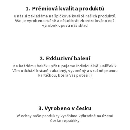
1. Prémiová kvalita produktů
U nás si zakládáme na špičkové kvalitě našich produktů.
Vše je vyrobeno ručně a několikrát zkontrolováno než
výrobek opustí náš sklad
2. Exkluzivní balení
Ke každému balíčku přistupujeme individuálně. Balíček k
Vám odchází krásně zabalený, vyvoněný a s ručně psanou
kartičkou, která Vás potěší :)
3. Vyrobeno v česku
Všechny naše produkty vyrábíme výhradně na území
české republiky