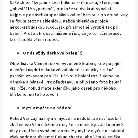
Naše skleničky jsou z kvalitního českého skla, které jsou
,,obzvláště vypečené“, protože se dvakrát vypalují.
Nejprve po nástřiku speciální kvalitní barvou a po druhé, kdy
se fixuje text na skleničku. Každá sklenička projde
několikrát lidskou rukou, jak při samotné výrobě tak při
balení. Proto s hrdostí můžeme říct, že je to ruční práce,
která udělá všem radost.
U nás vždy dárkové balení :)
Objednávka Vám přijde ve vyvoněné krabici, kde po jejím
otevření najdete dárkově zabalené skleničky s ručně
psaným vzkazem pro Vás. Dárkové balení rozlišujeme na
dámské a pánské. Pro představu je přiloženo foto balení
viz. níže. Pokud máte skleničku jako dárek pro někoho
blízkého, máte hotovo :)
Mytí v myčce na nádobí
Pokud Vás zajímá mytí v myčce na nádobí, po naší osobní
zkušenosti Vám můžeme říct, že to možné je. Je to právě
díky dvojitému vypálení v peci. My mytí v myčce na nádobí
však nedoporučujeme! Pokud chcete, aby Vám sklenička