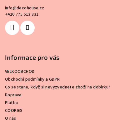
a
info
@
decohouse.cz
t
+420 775 513 331
í
Informace pro vás
VELKOOBCHOD
Obchodní podmínky a GDPR
Co se stane, když si nevyzvednete zboží na dobírku?
Doprava
Platba
COOKIES
O nás