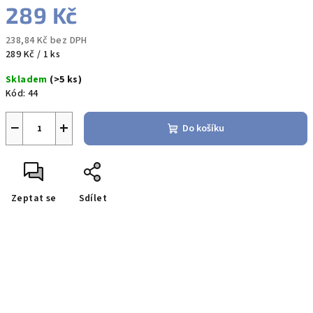
289 Kč
238,84 Kč bez DPH
Měrná
289 Kč / 1 ks
cena:
Skladem
(>5 ks)
Kód:
44
−
+
Do košíku
Zeptat se
Sdílet