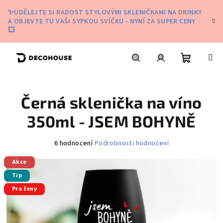
Přejít
✨UDĚLEJTE SI RADOST STYLOVÝMI SKLENIČKAMI NA DRINKY
na
A OBJEVTE TU VAŠI SYPKOU SVÍČKU - NYNÍ ZA SUPER CENY
obsah
💥
Nákupní
Hledat
Přihlášení
Černá sklenička na víno
košík
350ml - JSEM BOHYNĚ
Průměrné
6 hodnocení
Podrobnosti hodnocení
hodnocení
Akce
produktu
je
Tip
5,0
Pro ženy
z
5
hvězdiček.