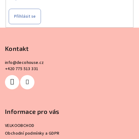
Přihlásit se
Z
á
p
Kontakt
a
info
@
decohouse.cz
t
+420 775 513 331
í
Informace pro vás
VELKOOBCHOD
Obchodní podmínky a GDPR