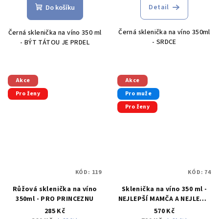
produktu
produktu
Detail
Do košíku
je
je
5,0
5,0
Černá sklenička na víno 350ml
Černá sklenička na víno 350 ml
z
z
- SRDCE
- BÝT TÁTOU JE PRDEL
5
5
hvězdiček.
hvězdiček.
Akce
Akce
Pro ženy
Pro muže
Pro ženy
KÓD:
119
KÓD:
74
Růžová sklenička na víno
Sklenička na víno 350 ml -
350ml - PRO PRINCEZNU
NEJLEPŠÍ MAMČA A NEJLEPŠÍ
TAŤKA
285 Kč
570 Kč