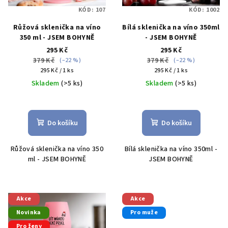
KÓD:
107
KÓD:
1002
Růžová sklenička na víno
Bílá sklenička na víno 350ml
350 ml - JSEM BOHYNĚ
- JSEM BOHYNĚ
295 Kč
295 Kč
379 Kč
379 Kč
(–22 %)
(–22 %)
Měrná
Měrná
295 Kč / 1 ks
295 Kč / 1 ks
cena:
cena:
Skladem
(>5 ks)
Skladem
(>5 ks)
Průměrné
Průměrné
hodnocení
hodnocení
produktu
produktu
Do košíku
Do košíku
je
je
5,0
5,0
Růžová sklenička na víno 350
Bílá sklenička na víno 350ml -
z
z
ml - JSEM BOHYNĚ
JSEM BOHYNĚ
5
5
hvězdiček.
hvězdiček.
Akce
Akce
Novinka
Pro muže
Pro ženy