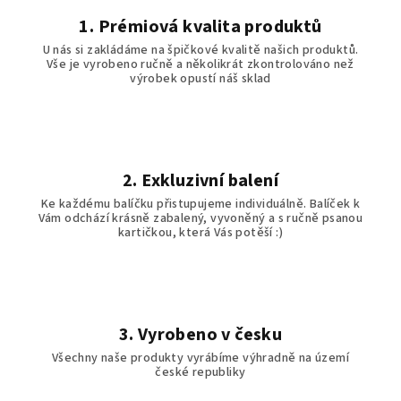
1. Prémiová kvalita produktů
U nás si zakládáme na špičkové kvalitě našich produktů.
Vše je vyrobeno ručně a několikrát zkontrolováno než
výrobek opustí náš sklad
2. Exkluzivní balení
Ke každému balíčku přistupujeme individuálně. Balíček k
Vám odchází krásně zabalený, vyvoněný a s ručně psanou
kartičkou, která Vás potěší :)
3. Vyrobeno v česku
Všechny naše produkty vyrábíme výhradně na území
české republiky