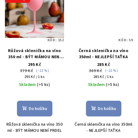
KÓD:
152
KÓD:
59
Růžová sklenička na víno
Černá sklenička na víno
350 ml - BÝT MÁMOU NENÍ
350ml - NEJLEPŠÍ TAŤKA
PRDEL
295 Kč
285 Kč
379 Kč
369 Kč
(–22 %)
(–22 %)
Měrná
Měrná
295 Kč / 1 ks
285 Kč / 1 ks
cena:
cena:
Skladem
(>5 ks)
Skladem
(>5 ks)
Průměrné
Průměrné
hodnocení
hodnocení
produktu
produktu
Do košíku
Do košíku
je
je
5,0
5,0
Růžová sklenička na víno 350
Černá sklenička na víno 350ml
z
z
ml - BÝT MÁMOU NENÍ PRDEL
- NEJLEPŠÍ TAŤKA
5
5
hvězdiček.
hvězdiček.