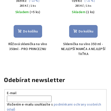
369 Kč
729 Kč
(–22 %)
(–21 %)
Měrná
Měrná
285 Kč / 1 ks
285 Kč / 1 ks
cena:
cena:
Skladem
(>5 ks)
Skladem
(1 ks)
Průměrné
Průměrné
hodnocení
hodnocení
produktu
produktu
Do košíku
Do košíku
je
je
5,0
5,0
Růžová sklenička na víno
Sklenička na víno 350 ml -
z
z
350ml - PRO PRINCEZNU
NEJLEPŠÍ MAMČA A NEJLEPŠÍ
5
5
TAŤKA
hvězdiček.
hvězdiček.
Odebírat newsletter
E-mail
Vložením e-mailu souhlasíte s
podmínkami ochrany osobních
údajů