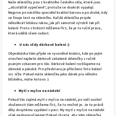
Naše skleničky jsou z kvalitního českého skla, které jsou
,,obzvláště vypečené“, protože se dvakrát vypalují.
Nejprve po nástřiku speciální kvalitní barvou a po druhé, kdy
se fixuje text na skleničku. Každá sklenička projde
několikrát lidskou rukou, jak při samotné výrobě tak při
balení. Proto s hrdostí můžeme říct, že je to ruční práce,
která udělá všem radost.
U nás vždy dárkové balení :)
Objednávka Vám přijde ve vyvoněné krabici, kde po jejím
otevření najdete dárkově zabalené skleničky s ručně
psaným vzkazem pro Vás. Dárkové balení rozlišujeme na
dámské a pánské. Pro představu je přiloženo foto balení
viz. níže. Pokud máte skleničku jako dárek pro někoho
blízkého, máte hotovo :)
Mytí v myčce na nádobí
Pokud Vás zajímá mytí v myčce na nádobí, po naší osobní
zkušenosti Vám můžeme říct, že to možné je. Je to právě
díky dvojitému vypálení v peci. My mytí v myčce na nádobí
však nedoporučujeme! Pokud chcete, aby Vám sklenička